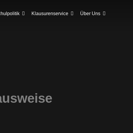
ulpolitik
Klausurenservice
Über Uns
ausweise