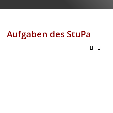
Aufgaben des StuPa
Dialog
Das StuPa selbst nimmt ein
politisches Mandat wahr. Es kann
und soll
Stellung zu hochschul-