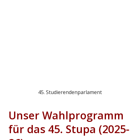
2
Upgrade TU
1
Langzeitstudis gg. Studiengebühren
1
Studierendenorchester Frequenzgang
1
JuSo HSG TU Berlin
1
Studis gegen Antisemitismus
45. Studierendenparlament
Unser Wahlprogramm
für das 45. Stupa (2025-