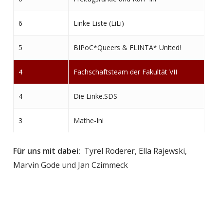
6
Linke Liste (LiLi)
5
BIPoC*Queers & FLINTA* United!
4
Fachschaftsteam der Fakultät VII
4
Die Linke.SDS
3
Mathe-Ini
3
UTEX
Für uns mit dabei:
Tyrel Roderer, Ella Rajewski,
Marvin Gode und Jan Czimmeck
3
Liberale Hochschulgruppe (LHG)
3
Sputnik – Lehre würzen statt kürzen
3
FRIDAYS FOR FUTURE TU BERLIN