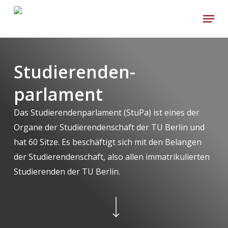
Skip
Menu
to
main
content
Studierenden-
parlament
Das Studierendenparlament (StuPa) ist eines der
Organe der Studierendenschaft der TU Berlin und
hat 60 Sitze. Es beschäftigt sich mit den Belangen
der Studierendenschaft, also allen immatrikulierten
Studierenden der TU Berlin.
Navigate to the next section