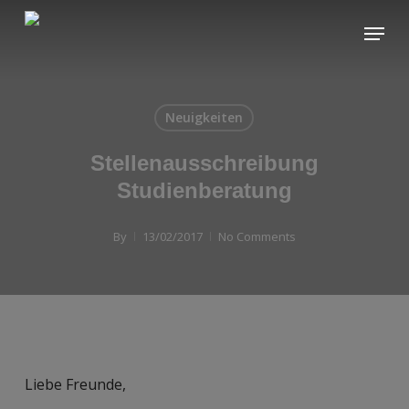
Skip
Menu
to
main
content
Neuigkeiten
Stellenausschreibung
Studienberatung
By
13/02/2017
No Comments
Liebe Freunde,