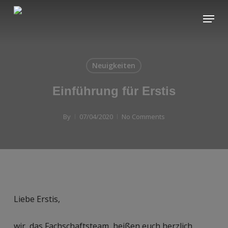
Skip
Menu
to
main
content
Neuigkeiten
Einführung für Erstis
By
07/04/2020
No Comments
Liebe Erstis,
wir, das Fachschaftsteam, heißen euch herzlich