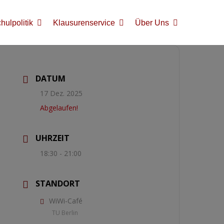
ulpolitik
Klausurenservice
Über Uns
DATUM
17 Dez. 2025
Abgelaufen!
UHRZEIT
18:30 - 21:00
STANDORT
WiWi-Café
TU Berlin